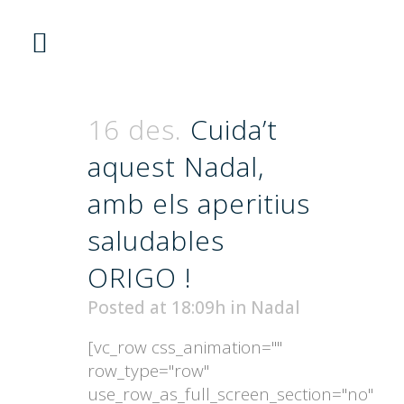
16 des.
Cuida’t
aquest Nadal,
amb els aperitius
saludables
ORIGO !
Posted at 18:09h
in
Nadal
FES LA TEVA
[vc_row css_animation=""
row_type="row"
COMANDA ORIGO!
use_row_as_full_screen_section="no"