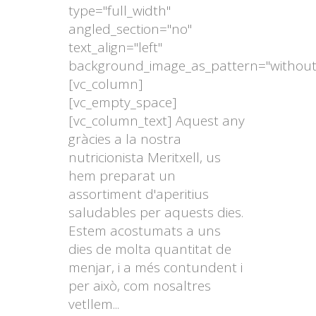
Fes la teva
comanda online
i,
type="full_width"
CONTACTA’NS
nosaltres et seleccionarem el
angled_section="no"
millor producte perquè el tinguis
text_align="left"
apunt per recollir,
a la botiga
background_image_as_pattern="without
origo més propera
!
[vc_column]
[vc_empty_space]
93 188 50 78
origo@origo.cat
[vc_column_text] Aquest any
gràcies a la nostra
nutricionista Meritxell, us
hem preparat un
assortiment d'aperitius
saludables per aquests dies.
Estem acostumats a uns
dies de molta quantitat de
menjar, i a més contundent i
per això, com nosaltres
vetllem...